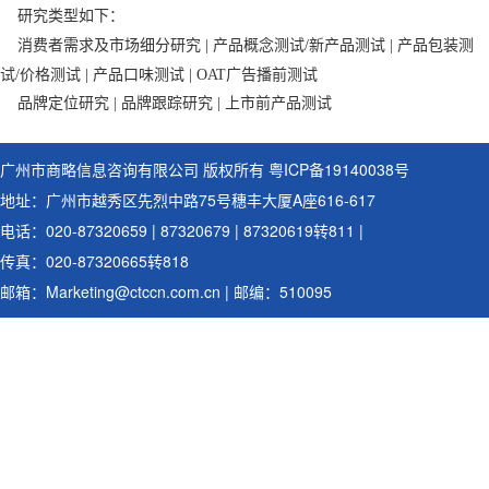
研究类型如下：
消费者需求及市场细分研究 |
产品概念测试/新产品测试
|
产品包装测
试/价格测试
|
产品口味测试
|
O
AT广告播前测试
品牌定位研究
|
品牌跟踪研究
|
上市前产品测试
广州市商略信息咨询有限公司 版权所有
粤ICP备19140038号
地址：广州市越秀区先烈中路75号穗丰大厦A座616-617
电话：020-87320659 | 87320679 | 87320619转811 |
传真：020-87320665转818
邮箱：Marketing@ctccn.com.cn | 邮编：510095